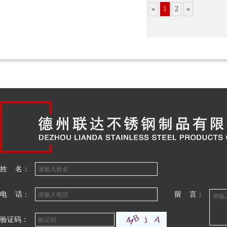
«
1
2
»
姓 名：
电 话：
留 言：
验证码：