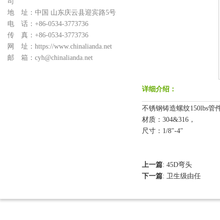
司
地 址：中国 山东庆云县迎宾路5号
电 话：+86-0534-3773736
传 真：+86-0534-3773736
网 址：https://www.chinalianda.net
邮 箱：cyh@chinalianda.net
详细介绍：
不锈钢铸造螺纹150lbs管件，螺
材质：304&316，
尺寸：1/8"-4"
上一篇
:
45D弯头
下一篇
:
卫生级由任